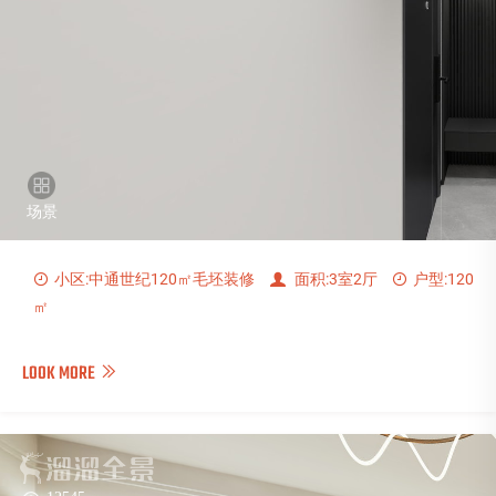
小区:中通世纪120㎡毛坯装修
面积:3室2厅
户型:120
㎡
LOOK MORE