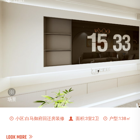
小区:白马御府回迁房装修
面积:3室2卫
户型:138㎡
LOOK MORE