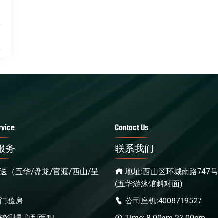
rvice
Contact Us
服务
联系我们
送（五华/盘龙/官渡/西山/呈
地址:西山区环城南路747
(五华游泳馆斜对面)
门验房
公司座机:4008719527
确测量户型面积
Time: 8.00am-23.00pm