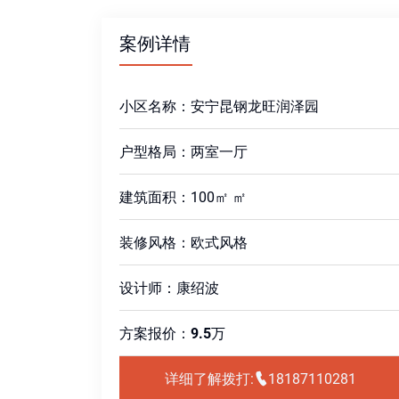
案例详情
小区名称：安宁昆钢龙旺润泽园
户型格局：两室一厅
建筑面积：100㎡ ㎡
装修风格：欧式风格
设计师：康绍波
方案报价：
9.5
万
详细了解拨打:
18187110281